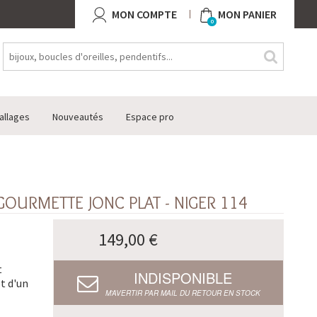
MON COMPTE
MON PANIER
0
allages
Nouveautés
Espace pro
OURMETTE JONC PLAT - NIGER 114
149,00 €
t
INDISPONIBLE
et d'un
M’AVERTIR PAR MAIL DU RETOUR EN STOCK