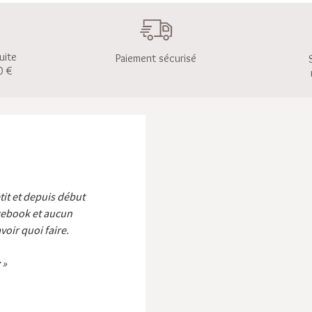
uite
Paiement sécurisé
0 €
etit et depuis début
cebook et aucun
voir quoi faire.