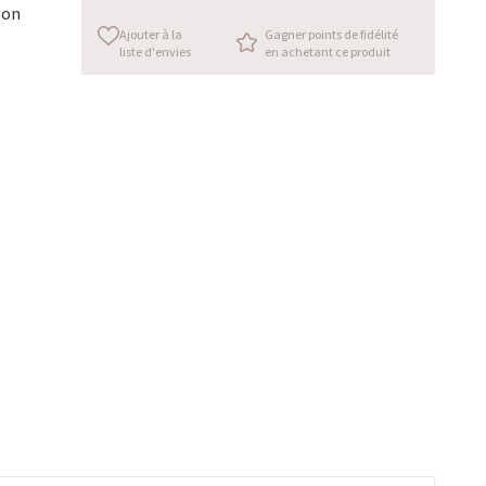
son
Ajouter à la
Gagner points de fidélité
liste d'envies
en achetant ce produit