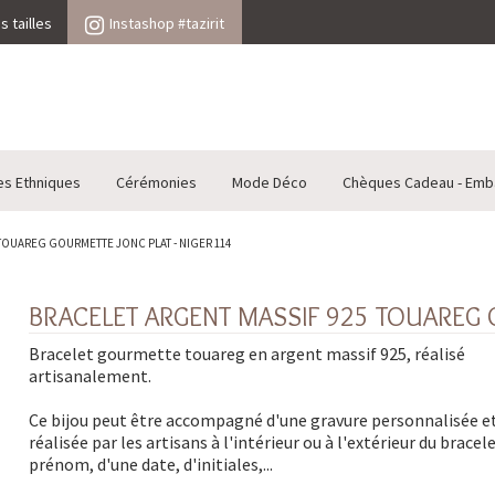
 tailles
Instashop #tazirit
es Ethniques
Cérémonies
Mode Déco
Chèques Cadeau - Emb
TOUAREG GOURMETTE JONC PLAT - NIGER 114
BRACELET ARGENT MASSIF 925 TOUAREG G
Bracelet gourmette touareg en argent massif 925, réalisé
artisanalement.
Ce bijou peut être accompagné d'une gravure personnalisée e
réalisée par les artisans à l'intérieur ou à l'extérieur du bracel
prénom, d'une date, d'initiales,...