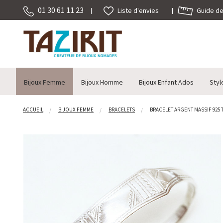
01 30 61 11 23
Guide des
Liste d'envies
Bijoux Femme
Bijoux Homme
Bijoux Enfant Ados
Styl
ACCUEIL
BIJOUX FEMME
BRACELETS
BRACELET ARGENT MASSIF 925 