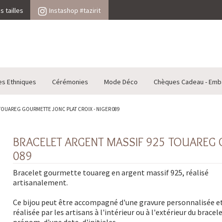
 tailles
Instashop #tazirit
es Ethniques
Cérémonies
Mode Déco
Chèques Cadeau - Emb
TOUAREG GOURMETTE JONC PLAT CROIX - NIGER 089
BRACELET ARGENT MASSIF 925 TOUAREG G
089
Bracelet gourmette touareg en argent massif 925, réalisé
artisanalement.
Ce bijou peut être accompagné d'une gravure personnalisée e
réalisée par les artisans à l'intérieur ou à l'extérieur du bracel