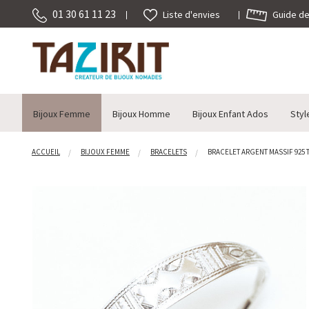
01 30 61 11 23
Guide des
Liste d'envies
Bijoux Femme
Bijoux Homme
Bijoux Enfant Ados
Styl
ACCUEIL
BIJOUX FEMME
BRACELETS
BRACELET ARGENT MASSIF 925 