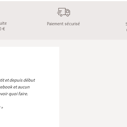
uite
Paiement sécurisé
0 €
etit et depuis début
cebook et aucun
voir quoi faire.