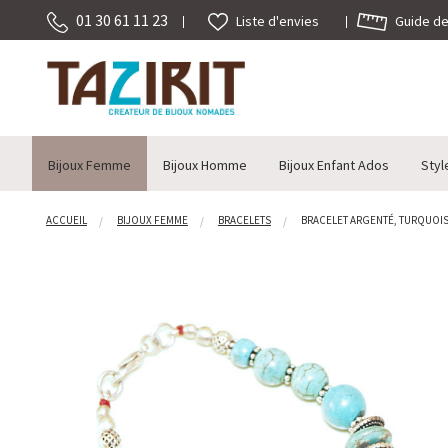
01 30 61 11 23
Guide des
Liste d'envies
Bijoux Femme
Bijoux Homme
Bijoux Enfant Ados
Styl
ACCUEIL
BIJOUX FEMME
BRACELETS
BRACELET ARGENTÉ, TURQUOISE 