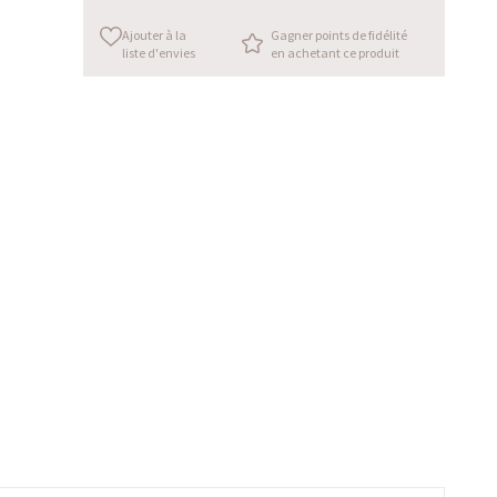
Ajouter à la
Gagner points de fidélité
liste d'envies
en achetant ce produit