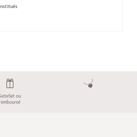
onstitués
Satisfait ou
remboursé