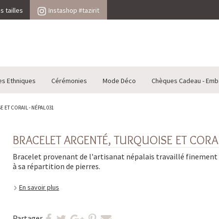
 tailles
Instashop #tazirit
es Ethniques
Cérémonies
Mode Déco
Chèques Cadeau - Emb
ET CORAIL - NÉPAL 031
BRACELET ARGENTÉ, TURQUOISE ET CORAI
Bracelet provenant de l'artisanat népalais travaillé finement
à sa répartition de pierres.
En savoir plus
Partager