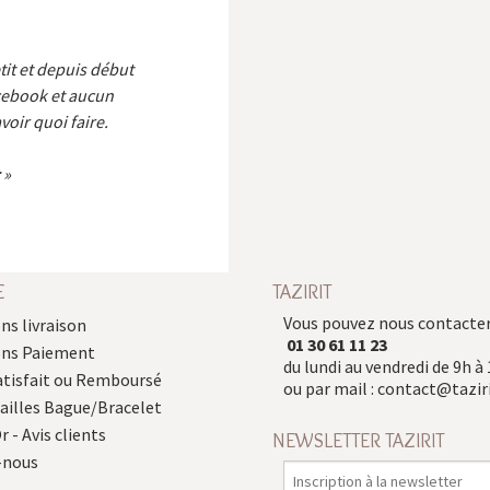
etit et depuis début
cebook et aucun
voir quoi faire.
E
TAZIRIT
Vous pouvez nous contacter
ns livraison
01 30 61 11 23
ons Paiement
du lundi au vendredi de 9h à 
atisfait ou Remboursé
ou par mail :
contact@taziri
Tailles Bague/Bracelet
r - Avis clients
NEWSLETTER TAZIRIT
-nous