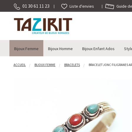
01 30 61 11 23
Guide des
Liste d'envies
Bijoux Femme
Bijoux Homme
Bijoux Enfant Ados
Styl
ACCUEIL
BIJOUX FEMME
BRACELETS
BRACELET JONC FILIGRANES ARG