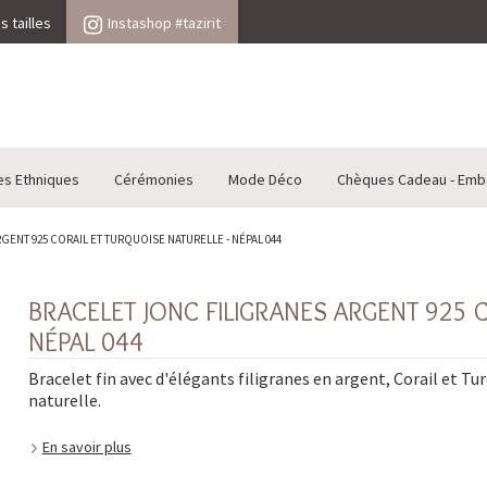
 tailles
Instashop #tazirit
es Ethniques
Cérémonies
Mode Déco
Chèques Cadeau - Emb
ENT 925 CORAIL ET TURQUOISE NATURELLE - NÉPAL 044
BRACELET JONC FILIGRANES ARGENT 925 
NÉPAL 044
Bracelet fin avec d'élégants filigranes en argent, Corail et Tu
naturelle.
En savoir plus