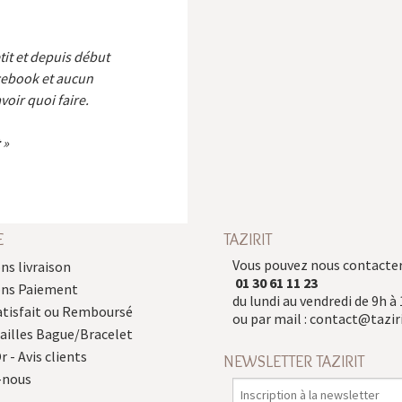
etit et depuis début
cebook et aucun
voir quoi faire.
E
TAZIRIT
Vous pouvez nous contacter
ns livraison
01 30 61 11 23
ons Paiement
du lundi au vendredi de 9h à 
atisfait ou Remboursé
ou par mail :
contact@taziri
Tailles Bague/Bracelet
r - Avis clients
NEWSLETTER TAZIRIT
-nous