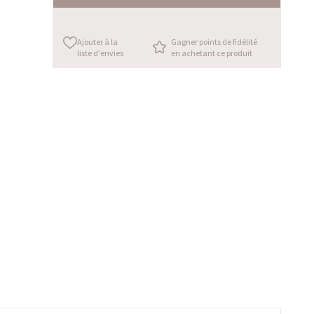
Ajouter à la
Gagner points de fidélité
liste d'envies
en achetant ce produit