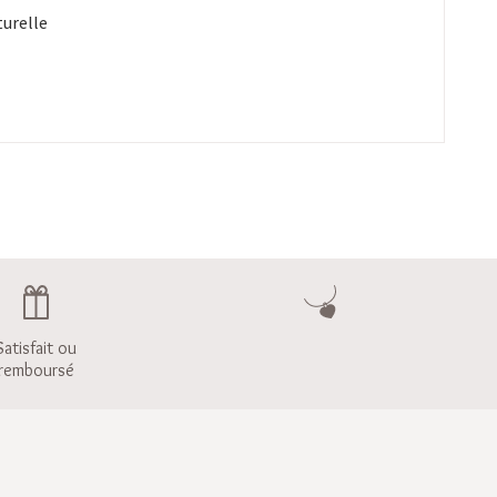
turelle
Satisfait ou
remboursé