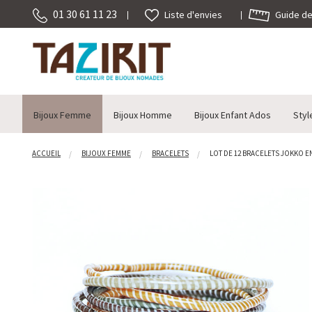
01 30 61 11 23
Guide des
Liste d'envies
Bijoux Femme
Bijoux Homme
Bijoux Enfant Ados
Styl
ACCUEIL
BIJOUX FEMME
BRACELETS
LOT DE 12 BRACELETS JOKKO EN