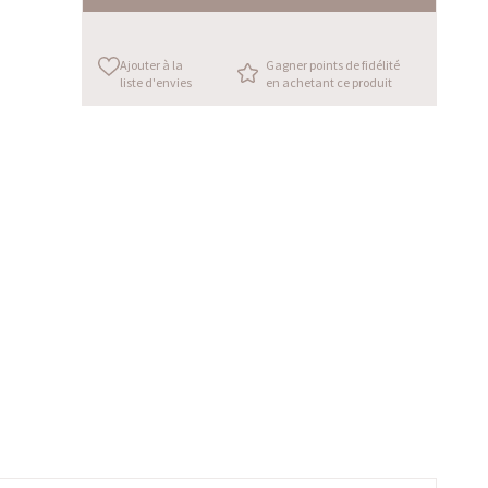
Ajouter à la
Gagner points de fidélité
liste d'envies
en achetant ce produit