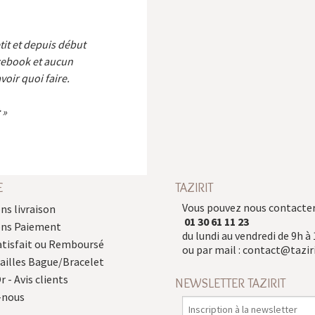
etit et depuis début
cebook et aucun
voir quoi faire.
E
TAZIRIT
Vous pouvez nous contacter
ns livraison
01 30 61 11 23
ons Paiement
du lundi au vendredi de 9h à 
atisfait ou Remboursé
ou par mail :
contact@taziri
Tailles Bague/Bracelet
r - Avis clients
NEWSLETTER TAZIRIT
-nous