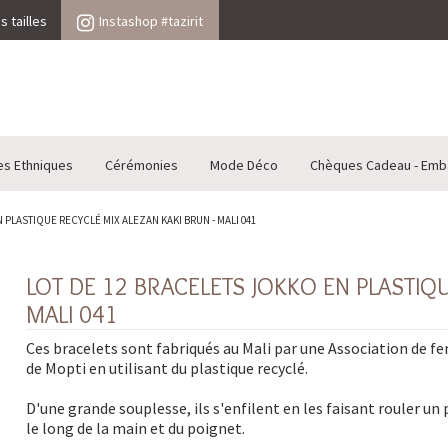
 tailles
Instashop #tazirit
es Ethniques
Cérémonies
Mode Déco
Chèques Cadeau - Emb
 PLASTIQUE RECYCLÉ MIX ALEZAN KAKI BRUN - MALI 041
LOT DE 12 BRACELETS JOKKO EN PLASTIQU
MALI 041
Ces bracelets sont fabriqués au Mali par une Association de 
de Mopti en utilisant du plastique recyclé.
D'une grande souplesse, ils s'enfilent en les faisant rouler un 
le long de la main et du poignet.