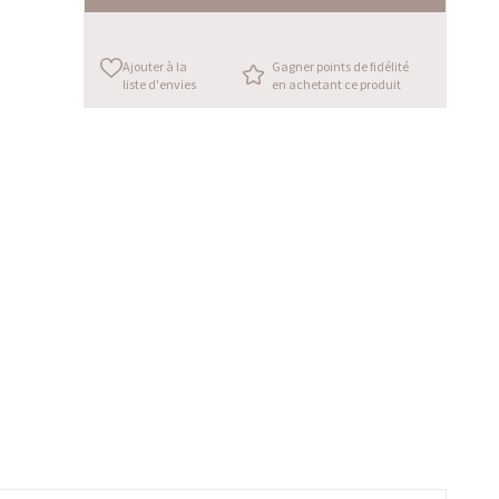
Ajouter à la
Gagner points de fidélité
liste d'envies
en achetant ce produit