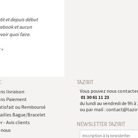
etit et depuis début
cebook et aucun
voir quoi faire.
E
TAZIRIT
Vous pouvez nous contacter
ns livraison
01 30 61 11 23
ons Paiement
du lundi au vendredi de 9h à 
atisfait ou Remboursé
ou par mail :
contact@taziri
Tailles Bague/Bracelet
r - Avis clients
NEWSLETTER TAZIRIT
-nous