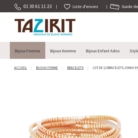
01 30 61 11 23
Guide des
Liste d'envies
Bijoux Femme
Bijoux Homme
Bijoux Enfant Ados
Styl
ACCUEIL
BIJOUX FEMME
BRACELETS
LOT DE 12 BRACELETS JOKKO E