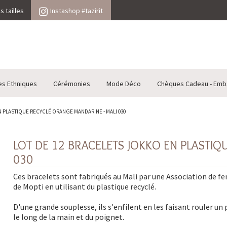
 tailles
Instashop #tazirit
es Ethniques
Cérémonies
Mode Déco
Chèques Cadeau - Emb
N PLASTIQUE RECYCLÉ ORANGE MANDARINE - MALI 030
LOT DE 12 BRACELETS JOKKO EN PLASTIQ
030
Ces bracelets sont fabriqués au Mali par une Association de 
de Mopti en utilisant du plastique recyclé.
D'une grande souplesse, ils s'enfilent en les faisant rouler un 
le long de la main et du poignet.