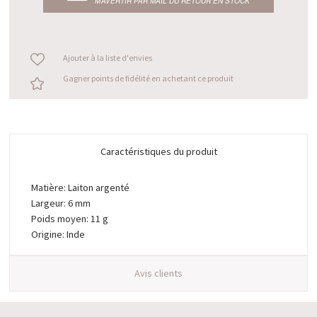
M’AVERTIR PAR MAIL DU RETOUR EN STOCK
Ajouter à la liste d'envies
Gagner points de fidélité en achetant ce produit
Caractéristiques du produit
Matière: Laiton argenté
Largeur: 6 mm
Poids moyen: 11 g
Origine: Inde
Avis clients