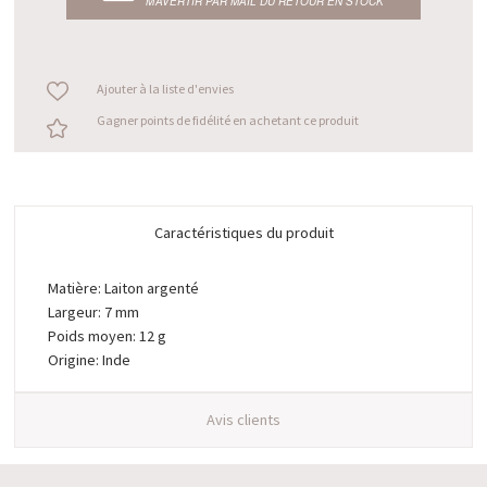
M’AVERTIR PAR MAIL DU RETOUR EN STOCK
Ajouter à la liste d'envies
Gagner points de fidélité en achetant ce produit
Caractéristiques du produit
Matière: Laiton argenté
Largeur: 7 mm
Poids moyen: 12 g
Origine: Inde
Avis clients