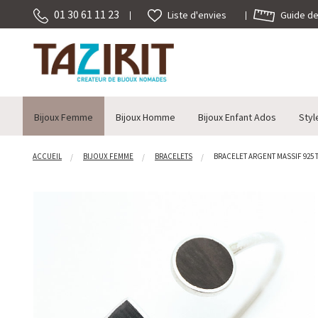
01 30 61 11 23
Guide des
Liste d'envies
Bijoux Femme
Bijoux Homme
Bijoux Enfant Ados
Styl
ACCUEIL
BIJOUX FEMME
BRACELETS
BRACELET ARGENT MASSIF 925 