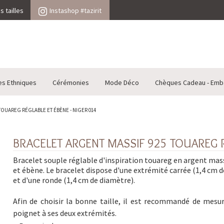
 tailles
Instashop #tazirit
es Ethniques
Cérémonies
Mode Déco
Chèques Cadeau - Emb
TOUAREG RÉGLABLE ET ÉBÈNE - NIGER 014
BRACELET ARGENT MASSIF 925 TOUAREG R
Bracelet souple réglable d'inspiration touareg en argent mas
et ébène. Le bracelet dispose d'une extrémité carrée (1,4 cm d
et d'une ronde (1,4 cm de diamètre).
Afin de choisir la bonne taille, il est recommandé de mesu
poignet à ses deux extrémités.