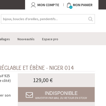
MON COMPTE
MON PANIER
0
allages
Nouveautés
Espace pro
ÉGLABLE ET ÉBÈNE - NIGER 014
sif 925
129,00 €
e côté)
INDISPONIBLE
rer son
M’AVERTIR PAR MAIL DU RETOUR EN STOCK