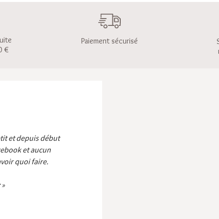
uite
Paiement sécurisé
0 €
etit et depuis début
cebook et aucun
voir quoi faire.