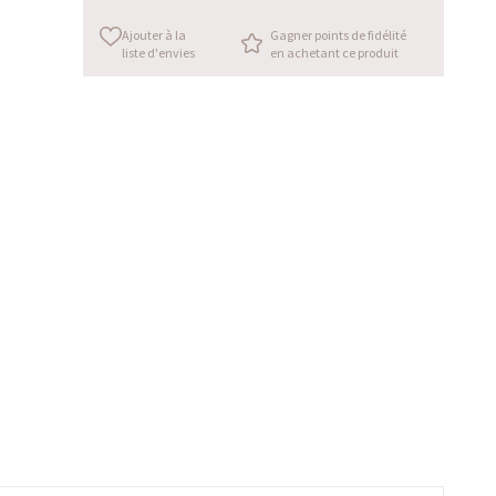
Ajouter à la
Gagner points de fidélité
liste d'envies
en achetant ce produit