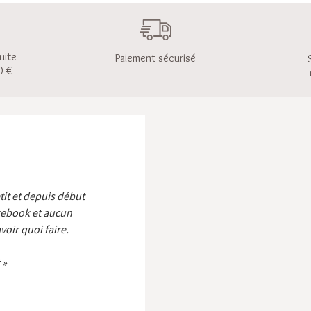
uite
Paiement sécurisé
0 €
etit et depuis début
cebook et aucun
voir quoi faire.