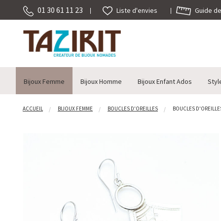
01 30 61 11 23
Guide des
Liste d'envies
Bijoux Femme
Bijoux Homme
Bijoux Enfant Ados
Styl
ACCUEIL
BIJOUX FEMME
BOUCLES D'OREILLES
BOUCLES D'OREILLES