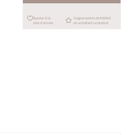
Ajouter à la
Gagner points de fidélité
liste d'envies
en achetant ce produit