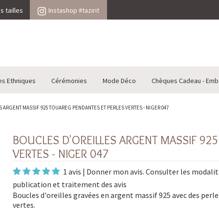
 tailles
Instashop #tazirit
es Ethniques
Cérémonies
Mode Déco
Chèques Cadeau - Emb
 ARGENT MASSIF 925 TOUAREG PENDANTES ET PERLES VERTES - NIGER 047
BOUCLES D'OREILLES ARGENT MASSIF 92
VERTES - NIGER 047
1 avis
|
Donner mon avis
. Consulter les
modalit
publication et traitement des avis
Boucles d'oreilles gravées en argent massif 925 avec des perle
vertes.