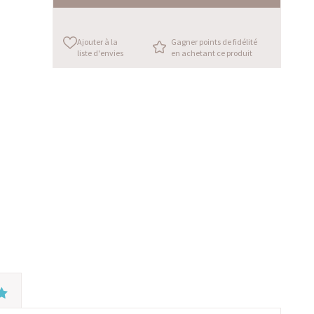
Ajouter à la
Gagner points de fidélité
liste d'envies
en achetant ce produit