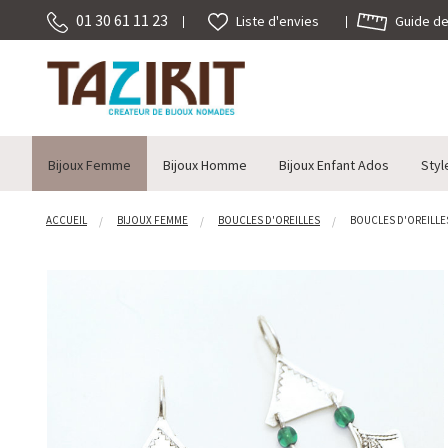
01 30 61 11 23
Guide des
Liste d'envies
Bijoux Femme
Bijoux Homme
Bijoux Enfant Ados
Styl
ACCUEIL
BIJOUX FEMME
BOUCLES D'OREILLES
BOUCLES D'OREILLES