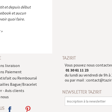
etit et depuis début
cebook et aucun
voir quoi faire.
E
TAZIRIT
Vous pouvez nous contacter
ns livraison
01 30 61 11 23
ons Paiement
du lundi au vendredi de 9h à 
atisfait ou Remboursé
ou par mail :
contact@taziri
Tailles Bague/Bracelet
r - Avis clients
NEWSLETTER TAZIRIT
-nous
US