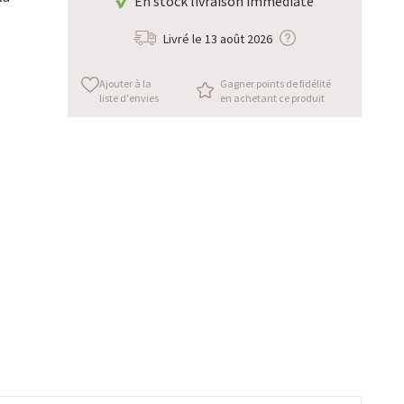
En stock livraison immédiate
Livré le
13 août 2026
Ajouter à la
Gagner points de fidélité
liste d'envies
en achetant ce produit