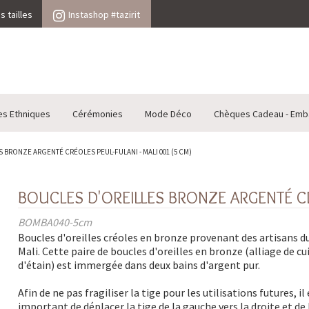
 tailles
Instashop #tazirit
es Ethniques
Cérémonies
Mode Déco
Chèques Cadeau - Emb
 BRONZE ARGENTÉ CRÉOLES PEUL-FULANI - MALI 001 (5 CM)
BOUCLES D'OREILLES BRONZE ARGENTÉ CR
BOMBA040-5cm
Boucles d'oreilles créoles en bronze provenant des artisans d
Mali. Cette paire de boucles d'oreilles en bronze (alliage de cu
d'étain) est immergée dans deux bains d'argent pur.
Afin de ne pas fragiliser la tige pour les utilisations futures, il
important de déplacer la tige de la gauche vers la droite et de 