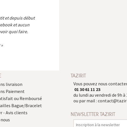
etit et depuis début
cebook et aucun
voir quoi faire.
E
TAZIRIT
Vous pouvez nous contacter
ns livraison
01 30 61 11 23
ons Paiement
du lundi au vendredi de 9h à 
atisfait ou Remboursé
ou par mail :
contact@taziri
Tailles Bague/Bracelet
r - Avis clients
NEWSLETTER TAZIRIT
-nous