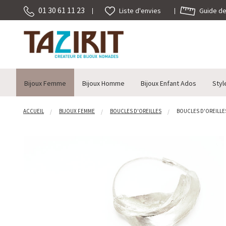
01 30 61 11 23
Guide des
Liste d'envies
Bijoux Femme
Bijoux Homme
Bijoux Enfant Ados
Styl
ACCUEIL
BIJOUX FEMME
BOUCLES D'OREILLES
BOUCLES D'OREILLES