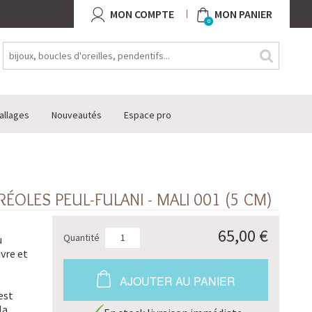
MON COMPTE
MON PANIER
0
allages
Nouveautés
Espace pro
ÉOLES PEUL-FULANI - MALI 001 (5 CM)
65,00 €
Quantité
u
ivre et
AJOUTER AU PANIER
 est
la