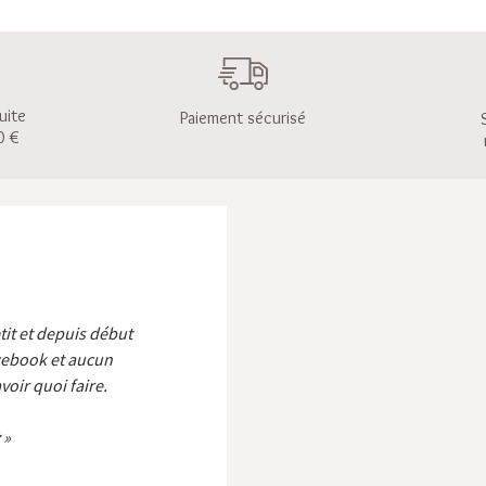
uite
Paiement sécurisé
0 €
etit et depuis début
cebook et aucun
voir quoi faire.