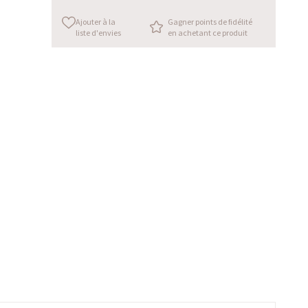
Ajouter à la
Gagner points de fidélité
liste d'envies
en achetant ce produit