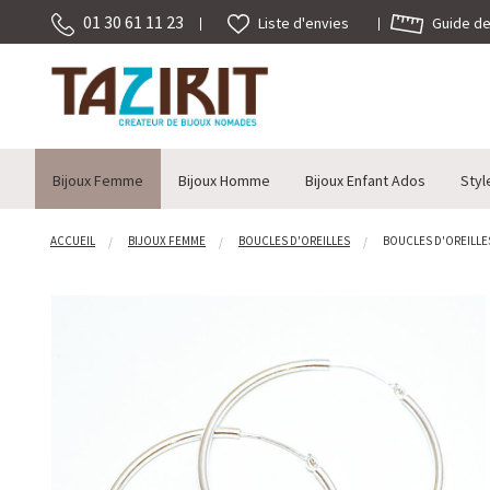
01 30 61 11 23
Guide des
Liste d'envies
Bijoux Femme
Bijoux Homme
Bijoux Enfant Ados
Styl
ACCUEIL
BIJOUX FEMME
BOUCLES D'OREILLES
BOUCLES D'OREILLES 