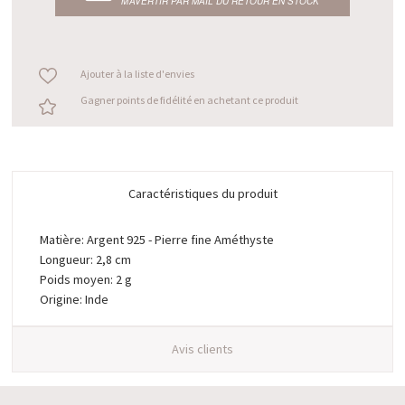
M’AVERTIR PAR MAIL DU RETOUR EN STOCK
Ajouter à la liste d'envies
Gagner points de fidélité en achetant ce produit
Caractéristiques du produit
Matière: Argent 925 - Pierre fine Améthyste
Longueur: 2,8 cm
Poids moyen: 2 g
Origine: Inde
Avis clients