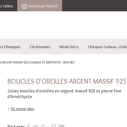
 tailles
Instashop #tazirit
es Ethniques
Cérémonies
Mode Déco
Chèques Cadeau - Emb
 ARGENT MASSIF 925 LOSANGE ET AMÉTHYSTE - INDE 082
BOUCLES D'OREILLES ARGENT MASSIF 925
Jolies boucles d'oreilles en argent massif 925 et pierre fine
d'Améthyste.
En savoir plus
Partager