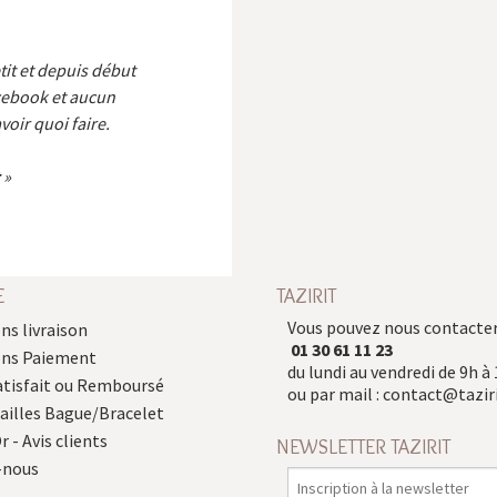
etit et depuis début
cebook et aucun
voir quoi faire.
E
TAZIRIT
Vous pouvez nous contacter
ns livraison
01 30 61 11 23
ons Paiement
du lundi au vendredi de 9h à 
atisfait ou Remboursé
ou par mail :
contact@taziri
Tailles Bague/Bracelet
r - Avis clients
NEWSLETTER TAZIRIT
-nous