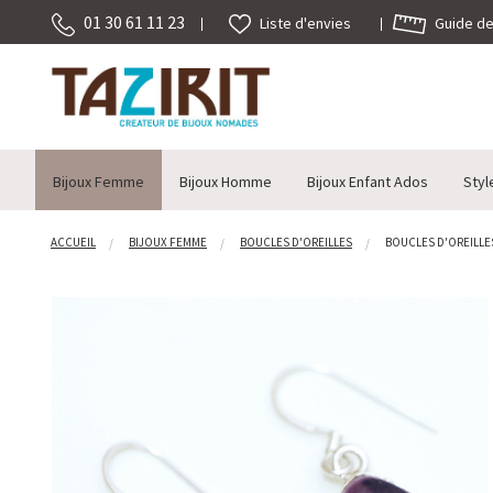
01 30 61 11 23
Guide des
Liste d'envies
Bijoux Femme
Bijoux Homme
Bijoux Enfant Ados
Styl
ACCUEIL
BIJOUX FEMME
BOUCLES D'OREILLES
BOUCLES D'OREILLES