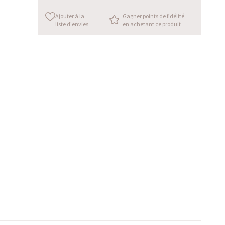
Ajouter à la
Gagner points de fidélité
liste d'envies
en achetant ce produit