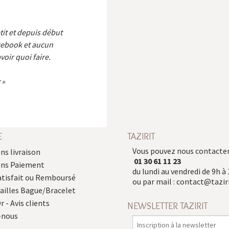
etit et depuis début
cebook et aucun
voir quoi faire.
E
TAZIRIT
Vous pouvez nous contacter
ns livraison
01 30 61 11 23
ons Paiement
du lundi au vendredi de 9h à 
atisfait ou Remboursé
ou par mail :
contact@taziri
Tailles Bague/Bracelet
r - Avis clients
NEWSLETTER TAZIRIT
-nous