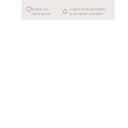
Ajouter à la
Gagner points de fidélité
liste d'envies
en achetant ce produit