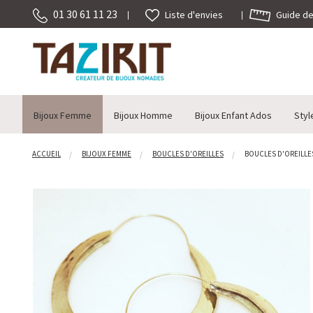
01 30 61 11 23
Guide des
Liste d'envies
Bijoux Femme
Bijoux Homme
Bijoux Enfant Ados
Styl
ACCUEIL
BIJOUX FEMME
BOUCLES D'OREILLES
BOUCLES D'OREILLES