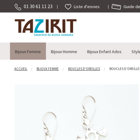
01 30 61 11 23
Guide des
Liste d'envies
Bijoux Femme
Bijoux Homme
Bijoux Enfant Ados
Styl
ACCUEIL
BIJOUX FEMME
BOUCLES D'OREILLES
BOUCLES D'OREILLES