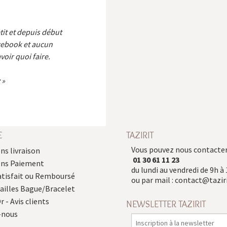
etit et depuis début
cebook et aucun
voir quoi faire.
E
TAZIRIT
Vous pouvez nous contacter
ns livraison
01 30 61 11 23
ons Paiement
du lundi au vendredi de 9h à 
atisfait ou Remboursé
ou par mail :
contact@taziri
Tailles Bague/Bracelet
r - Avis clients
NEWSLETTER TAZIRIT
-nous