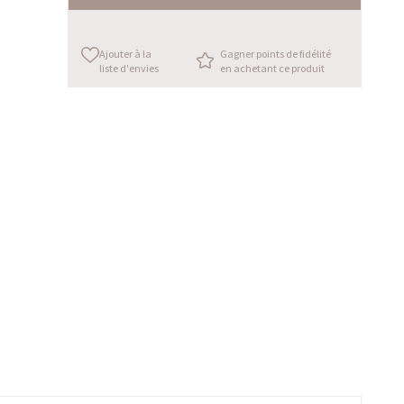
Ajouter à la
Gagner points de fidélité
liste d'envies
en achetant ce produit