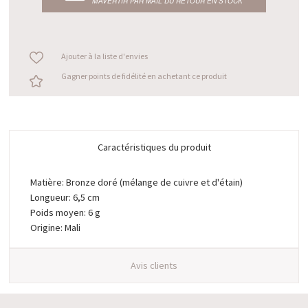
M’AVERTIR PAR MAIL DU RETOUR EN STOCK
Ajouter à la liste d'envies
Gagner points de fidélité en achetant ce produit
Caractéristiques du produit
Matière: Bronze doré (mélange de cuivre et d'étain)
Longueur: 6,5 cm
Poids moyen: 6 g
Origine: Mali
Avis clients