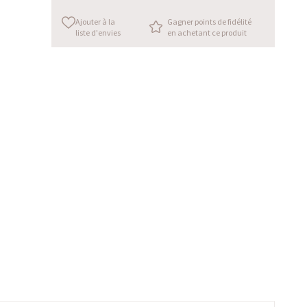
Ajouter à la
Gagner points de fidélité
liste d'envies
en achetant ce produit