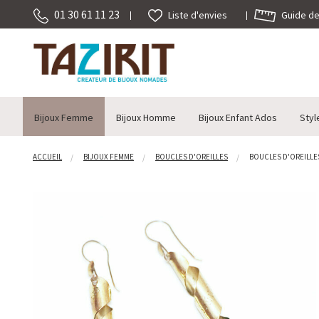
01 30 61 11 23
Guide des
Liste d'envies
Bijoux Femme
Bijoux Homme
Bijoux Enfant Ados
Styl
ACCUEIL
BIJOUX FEMME
BOUCLES D'OREILLES
BOUCLES D'OREILLES