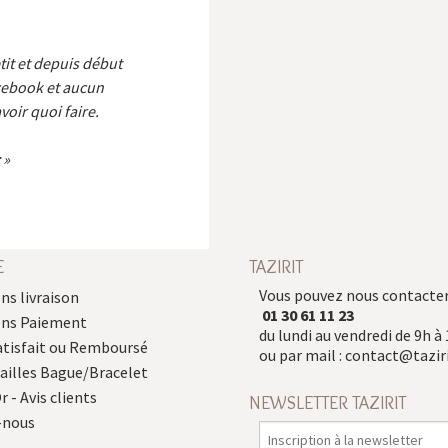
etit et depuis début
cebook et aucun
voir quoi faire.
E
TAZIRIT
Vous pouvez nous contacter
ns livraison
01 30 61 11 23
ons Paiement
du lundi au vendredi de 9h à 
atisfait ou Remboursé
ou par mail :
contact@taziri
Tailles Bague/Bracelet
r - Avis clients
NEWSLETTER TAZIRIT
-nous