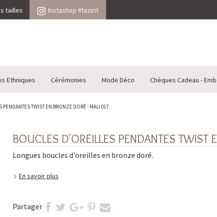
 tailles
Instashop #tazirit
es Ethniques
Cérémonies
Mode Déco
Chèques Cadeau - Emb
 PENDANTES TWIST EN BRONZE DORÉ - MALI 017
BOUCLES D'OREILLES PENDANTES TWIST E
Longues boucles d'oreilles en bronze doré.
En savoir plus
Partager