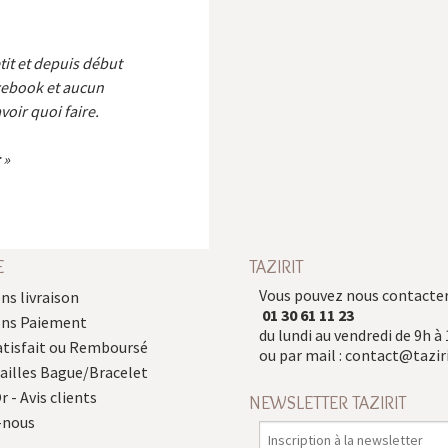
etit et depuis début
cebook et aucun
voir quoi faire.
E
TAZIRIT
Vous pouvez nous contacter
ns livraison
01 30 61 11 23
ons Paiement
du lundi au vendredi de 9h à 
atisfait ou Remboursé
ou par mail :
contact@taziri
Tailles Bague/Bracelet
r - Avis clients
NEWSLETTER TAZIRIT
-nous