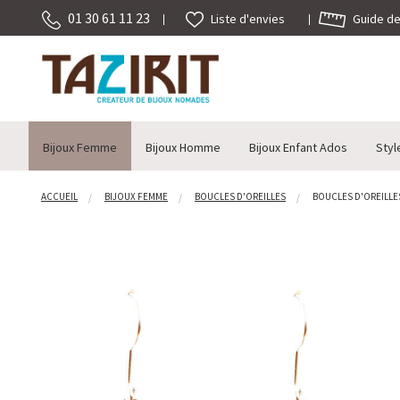
01 30 61 11 23
Guide des
Liste d'envies
Bijoux Femme
Bijoux Homme
Bijoux Enfant Ados
Styl
ACCUEIL
BIJOUX FEMME
BOUCLES D'OREILLES
BOUCLES D'OREILLES