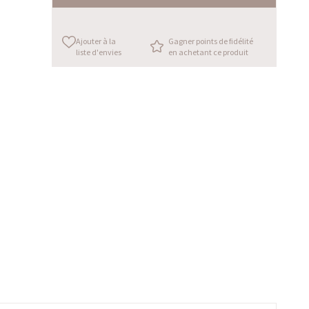
Ajouter à la
Gagner points de fidélité
liste d'envies
en achetant ce produit