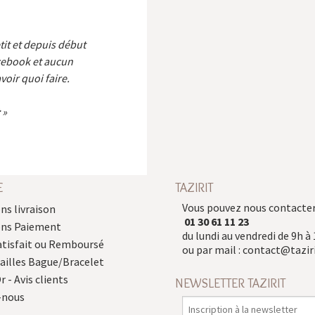
etit et depuis début
cebook et aucun
voir quoi faire.
E
TAZIRIT
Vous pouvez nous contacter
ns livraison
01 30 61 11 23
ons Paiement
du lundi au vendredi de 9h à 
atisfait ou Remboursé
ou par mail :
contact@taziri
Tailles Bague/Bracelet
r - Avis clients
NEWSLETTER TAZIRIT
-nous