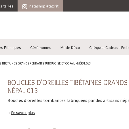
 tailles
Instashop #tazirit
es Ethniques
Cérémonies
Mode Déco
Chèques Cadeau - Emb
 TIBÉTAINES GRANDS PENDANTS TURQUOISE ET CORAIL - NÉPAL 013
BOUCLES D'OREILLES TIBÉTAINES GRANDS
NÉPAL 013
Boucles d'oreilles tombantes fabriquées par des artisans népa
En savoir plus