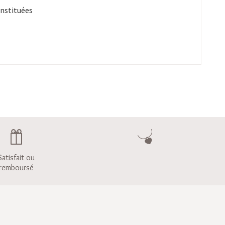
onstituées
Satisfait ou
remboursé