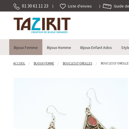
01 30 61 11 23
Guide des
Liste d'envies
Bijoux Femme
Bijoux Homme
Bijoux Enfant Ados
Styl
ACCUEIL
BIJOUX FEMME
BOUCLES D'OREILLES
BOUCLES D'OREILLES