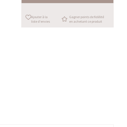
Ajouter à la
Gagner points de fidélité
liste d'envies
en achetant ce produit