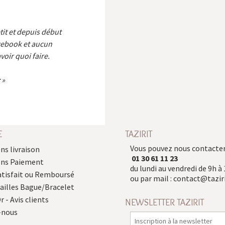
etit et depuis début
cebook et aucun
voir quoi faire.
E
TAZIRIT
Vous pouvez nous contacter
ns livraison
01 30 61 11 23
ons Paiement
du lundi au vendredi de 9h à 
atisfait ou Remboursé
ou par mail :
contact@taziri
Tailles Bague/Bracelet
r - Avis clients
NEWSLETTER TAZIRIT
-nous