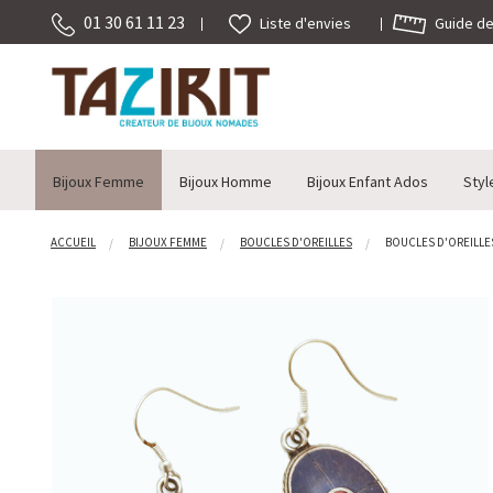
01 30 61 11 23
Guide des
Liste d'envies
Bijoux Femme
Bijoux Homme
Bijoux Enfant Ados
Styl
ACCUEIL
BIJOUX FEMME
BOUCLES D'OREILLES
BOUCLES D'OREILLES 