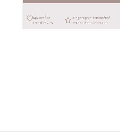
Ajouter à la
Gagner points de fidélité
liste d'envies
en achetant ce produit