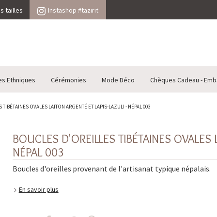
 tailles
Instashop #tazirit
es Ethniques
Cérémonies
Mode Déco
Chèques Cadeau - Emb
TIBÉTAINES OVALES LAITON ARGENTÉ ET LAPIS-LAZULI - NÉPAL 003
BOUCLES D'OREILLES TIBÉTAINES OVALES L
NÉPAL 003
Boucles d'oreilles provenant de l'artisanat typique népalais.
En savoir plus