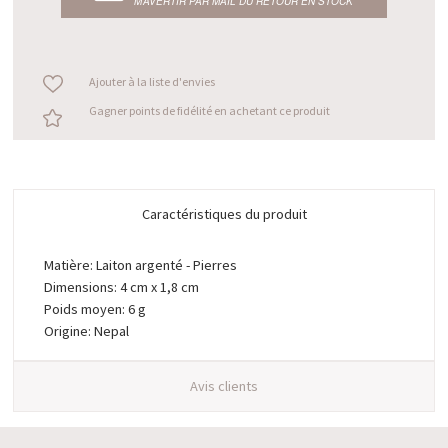
M’AVERTIR PAR MAIL DU RETOUR EN STOCK
Ajouter à la liste d'envies
Gagner points de fidélité en achetant ce produit
Caractéristiques du produit
Matière: Laiton argenté - Pierres
Dimensions: 4 cm x 1,8 cm
Poids moyen: 6 g
Origine: Nepal
Avis clients