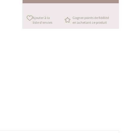
Ajouter à la
Gagner points de fidélité
liste d'envies
en achetant ce produit