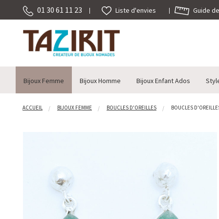
01 30 61 11 23
Guide des
Liste d'envies
Bijoux Femme
Bijoux Homme
Bijoux Enfant Ados
Styl
ACCUEIL
BIJOUX FEMME
BOUCLES D'OREILLES
BOUCLES D'OREILLES