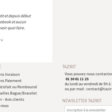
etit et depuis début
cebook et aucun
voir quoi faire.
E
TAZIRIT
Vous pouvez nous contacter
ns livraison
01 30 61 11 23
ons Paiement
du lundi au vendredi de 9h à 
atisfait ou Remboursé
ou par mail :
contact@taziri
Tailles Bague/Bracelet
r - Avis clients
NEWSLETTER TAZIRIT
-nous