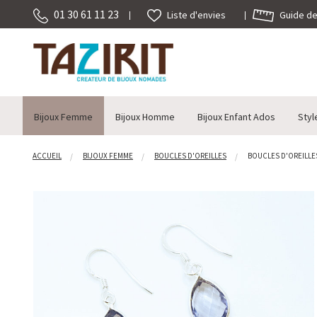
01 30 61 11 23
Guide des
Liste d'envies
Bijoux Femme
Bijoux Homme
Bijoux Enfant Ados
Styl
ACCUEIL
BIJOUX FEMME
BOUCLES D'OREILLES
BOUCLES D'OREILLES 