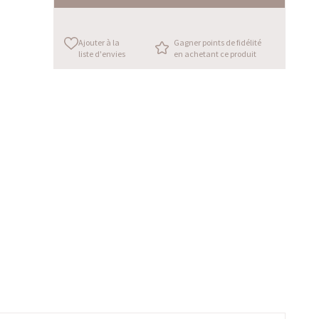
Ajouter à la
Gagner points de fidélité
liste d'envies
en achetant ce produit