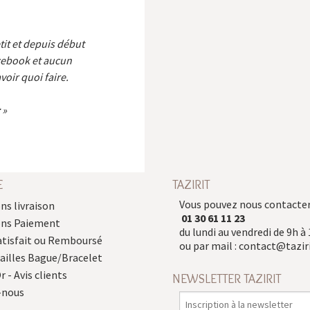
etit et depuis début
cebook et aucun
voir quoi faire.
E
TAZIRIT
Vous pouvez nous contacter
ns livraison
01 30 61 11 23
ons Paiement
du lundi au vendredi de 9h à 
atisfait ou Remboursé
ou par mail :
contact@taziri
Tailles Bague/Bracelet
r - Avis clients
NEWSLETTER TAZIRIT
-nous