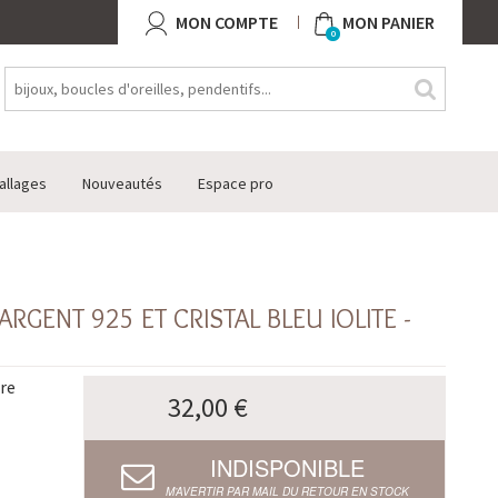
MON COMPTE
MON PANIER
0
allages
Nouveautés
Espace pro
RGENT 925 ET CRISTAL BLEU IOLITE -
rre
32,00 €
INDISPONIBLE
M’AVERTIR PAR MAIL DU RETOUR EN STOCK