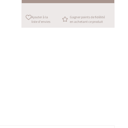
Ajouter à la
Gagner points de fidélité
liste d'envies
en achetant ce produit