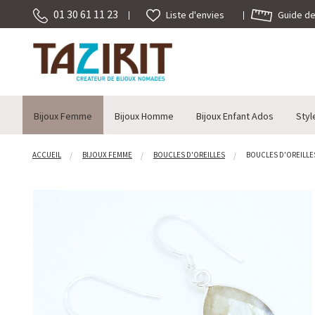
01 30 61 11 23
Guide des
Liste d'envies
Bijoux Femme
Bijoux Homme
Bijoux Enfant Ados
Styl
ACCUEIL
BIJOUX FEMME
BOUCLES D'OREILLES
BOUCLES D'OREILLES