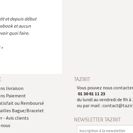
etit et depuis début
cebook et aucun
voir quoi faire.
E
TAZIRIT
Vous pouvez nous contacter
ns livraison
01 30 61 11 23
ons Paiement
du lundi au vendredi de 9h à 
atisfait ou Remboursé
ou par mail :
contact@taziri
Tailles Bague/Bracelet
r - Avis clients
NEWSLETTER TAZIRIT
-nous