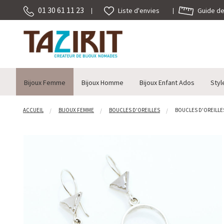
01 30 61 11 23
Guide des
Liste d'envies
Bijoux Femme
Bijoux Homme
Bijoux Enfant Ados
Styl
ACCUEIL
BIJOUX FEMME
BOUCLES D'OREILLES
BOUCLES D'OREILLES 