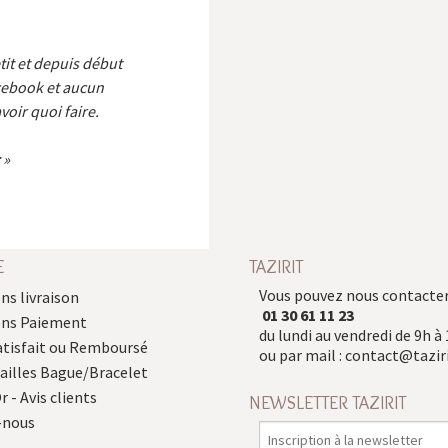
etit et depuis début
cebook et aucun
voir quoi faire.
E
TAZIRIT
Vous pouvez nous contacter
ns livraison
01 30 61 11 23
ons Paiement
du lundi au vendredi de 9h à 
atisfait ou Remboursé
ou par mail :
contact@taziri
Tailles Bague/Bracelet
r - Avis clients
NEWSLETTER TAZIRIT
-nous