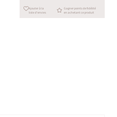
Ajouter à la
Gagner points de fidélité
liste d'envies
en achetant ce produit