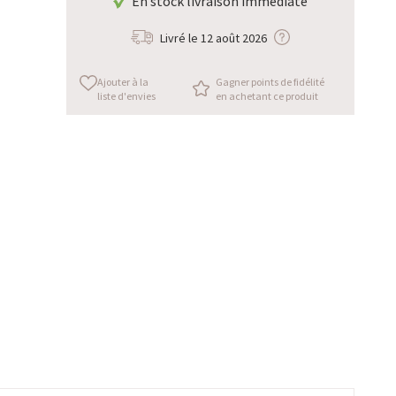
En stock livraison immédiate
Livré le
12 août 2026
Ajouter à la
Gagner points de fidélité
liste d'envies
en achetant ce produit