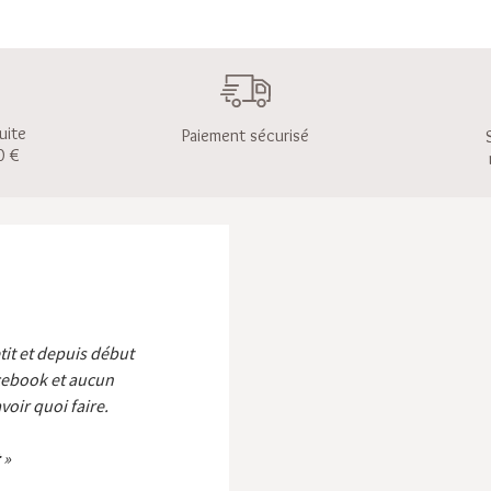
uite
Paiement sécurisé
0 €
etit et depuis début
cebook et aucun
voir quoi faire.