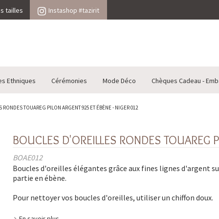
 tailles
Instashop #tazirit
es Ethniques
Cérémonies
Mode Déco
Chèques Cadeau - Emb
 RONDES TOUAREG PILON ARGENT 925 ET ÉBÈNE - NIGER 012
BOUCLES D'OREILLES RONDES TOUAREG PI
BOAE012
Boucles d'oreilles élégantes grâce aux fines lignes d'argent su
partie en ébène.
Pour nettoyer vos boucles d'oreilles, utiliser un chiffon doux.
En savoir plus