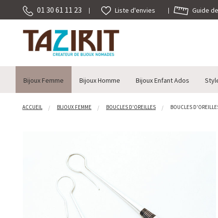
01 30 61 11 23
Guide des
Liste d'envies
Bijoux Femme
Bijoux Homme
Bijoux Enfant Ados
Styl
ACCUEIL
BIJOUX FEMME
BOUCLES D'OREILLES
BOUCLES D'OREILLES