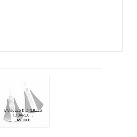
BOUCLES D'OREILLES
TOUAREG …
65,00 €