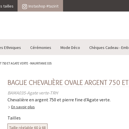
 tailles
Instashop #tazirit
es Ethniques
Cérémonies
Mode Déco
Chèques Cadeau - Emb
750 ET AGATE VERTE - MAURITANIE 035
BAGUE CHEVALIÈRE OVALE ARGENT 750 ET 
BAMA035-Agate verte-TRH
Chevalière en argent 750 et pierre fine d'Agate verte.
En savoir plus
Tailles
Taille réglable 60 à 68