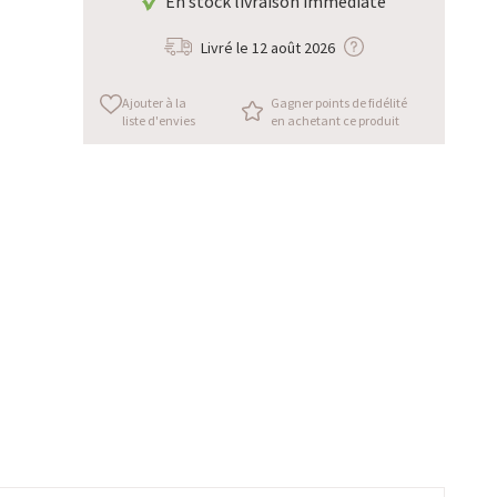
En stock livraison immédiate
Livré le
12 août 2026
Ajouter à la
Gagner points de fidélité
liste d'envies
en achetant ce produit