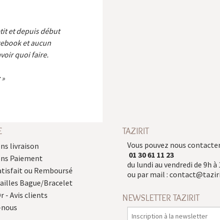
etit et depuis début
cebook et aucun
voir quoi faire.
E
TAZIRIT
Vous pouvez nous contacter
ns livraison
01 30 61 11 23
ons Paiement
du lundi au vendredi de 9h à 
atisfait ou Remboursé
ou par mail :
contact@taziri
Tailles Bague/Bracelet
r - Avis clients
NEWSLETTER TAZIRIT
-nous