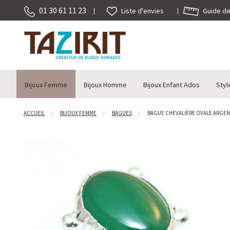
01 30 61 11 23
Guide des
Liste d'envies
Bijoux Femme
Bijoux Homme
Bijoux Enfant Ados
Styl
ACCUEIL
BIJOUX FEMME
BAGUES
BAGUE CHEVALIÈRE OVALE ARGENT 