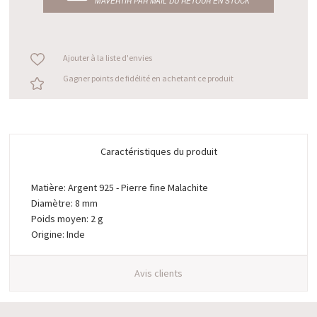
M’AVERTIR PAR MAIL DU RETOUR EN STOCK
Ajouter à la liste d'envies
Gagner points de fidélité en achetant ce produit
Caractéristiques du produit
Matière: Argent 925 - Pierre fine Malachite
Diamètre: 8 mm
Poids moyen: 2 g
Origine: Inde
Avis clients