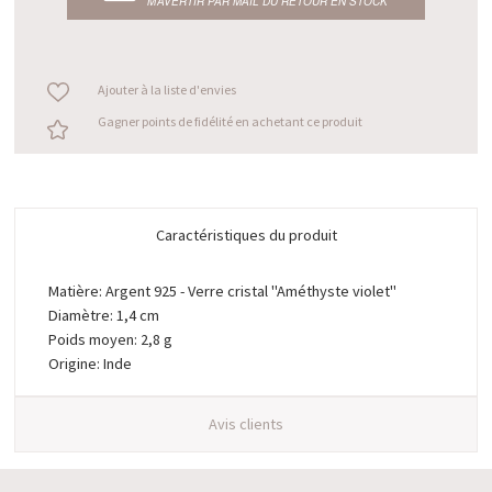
M’AVERTIR PAR MAIL DU RETOUR EN STOCK
Ajouter à la liste d'envies
Gagner points de fidélité en achetant ce produit
Caractéristiques du produit
Matière: Argent 925 - Verre cristal "Améthyste violet"
Diamètre: 1,4 cm
Poids moyen: 2,8 g
Origine: Inde
Avis clients