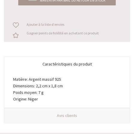
M’AVERTIR PAR MAIL DU RETOUR EN STOCK
Ajouter à la liste d'envies
Gagner points de fidélité en achetant ce produit
Caractéristiques du produit
Matière: Argent massif 925
Dimensions: 2,2 cm x 1,8 cm
Poids moyen: 7 g
Origine: Niger
Avis clients