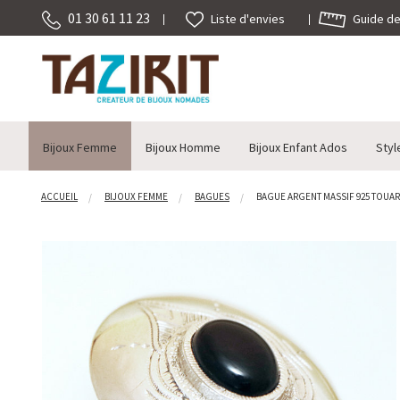
01 30 61 11 23
Guide des
Liste d'envies
Bijoux Femme
Bijoux Homme
Bijoux Enfant Ados
Styl
ACCUEIL
BIJOUX FEMME
BAGUES
BAGUE ARGENT MASSIF 925 TOUARE