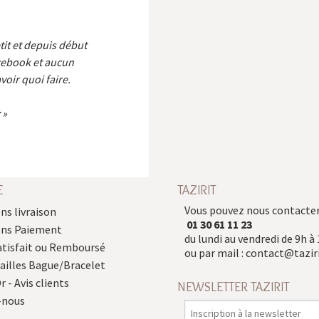
etit et depuis début
cebook et aucun
voir quoi faire.
E
TAZIRIT
Vous pouvez nous contacter
ns livraison
01 30 61 11 23
ons Paiement
du lundi au vendredi de 9h à 
atisfait ou Remboursé
ou par mail :
contact@taziri
Tailles Bague/Bracelet
r - Avis clients
NEWSLETTER TAZIRIT
-nous