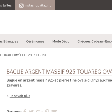
 tailles
Instashop #tazirit
es Ethniques
Cérémonies
Mode Déco
Chèques Cadeau - Emb
G OVALE GRAVÉE ET ONYX - NIGER 053
BAGUE ARGENT MASSIF 925 TOUAREG OVAL
Bague en argent massif 925 et pierre fine ovale d'Onyx aux fin
gravures.
En savoir plus
Partager