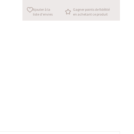
Ajouter à la
Gagner points de fidélité
liste d'envies
en achetant ce produit