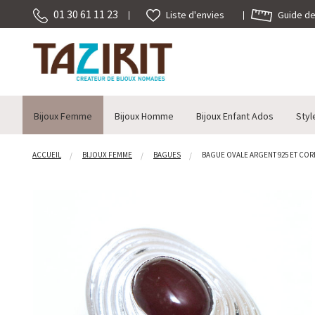
01 30 61 11 23
Guide des
Liste d'envies
Bijoux Femme
Bijoux Homme
Bijoux Enfant Ados
Styl
ACCUEIL
BIJOUX FEMME
BAGUES
BAGUE OVALE ARGENT 925 ET CORN