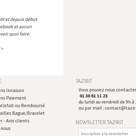
etit et depuis début
cebook et aucun
voir quoi faire.
E
TAZIRIT
Vous pouvez nous contacter
ns livraison
01 30 61 11 23
ons Paiement
du lundi au vendredi de 9h à 
atisfait ou Remboursé
ou par mail :
contact@taziri
Tailles Bague/Bracelet
r - Avis clients
NEWSLETTER TAZIRIT
-nous