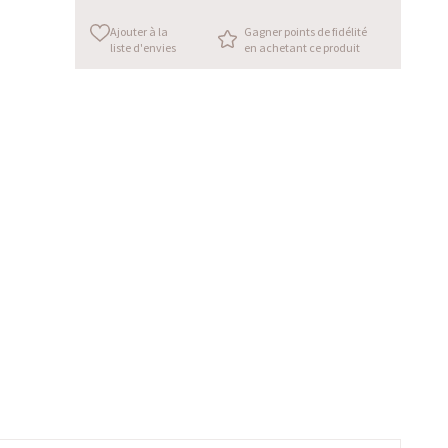
Ajouter à la
Gagner points de fidélité
liste d'envies
en achetant ce produit