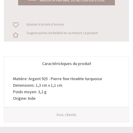
M’AVERTIR PAR MAIL DU RETOUR EN STOCK
Ajouter à la liste d'envies
Gagner points de fidélité en achetant ce produit
Caractéristiques du produit
Matière: Argent 925 - Pierre fine Howlite turquoise
Dimensions: 1,3 cm x 1,1 cm
Poids moyen: 3,2 g
Origine: Inde
Avis clients