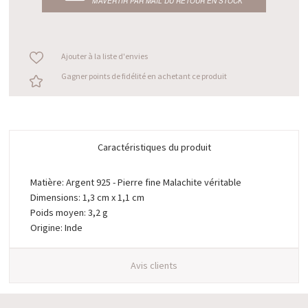
M’AVERTIR PAR MAIL DU RETOUR EN STOCK
Ajouter à la liste d'envies
Gagner points de fidélité en achetant ce produit
Caractéristiques du produit
Matière: Argent 925 - Pierre fine Malachite véritable
Dimensions: 1,3 cm x 1,1 cm
Poids moyen: 3,2 g
Origine: Inde
Avis clients