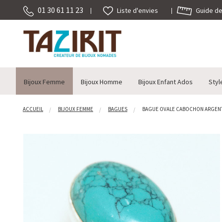
01 30 61 11 23
Guide des
Liste d'envies
Bijoux Femme
Bijoux Homme
Bijoux Enfant Ados
Styl
ACCUEIL
BIJOUX FEMME
BAGUES
BAGUE OVALE CABOCHON ARGENT 9