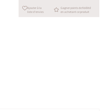
Ajouter à la
Gagner points de fidélité
liste d'envies
en achetant ce produit