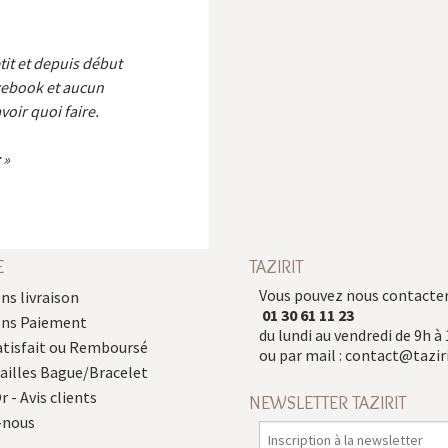
etit et depuis début
cebook et aucun
voir quoi faire.
E
TAZIRIT
Vous pouvez nous contacter
ns livraison
01 30 61 11 23
ons Paiement
du lundi au vendredi de 9h à 
atisfait ou Remboursé
ou par mail :
contact@taziri
Tailles Bague/Bracelet
r - Avis clients
NEWSLETTER TAZIRIT
-nous