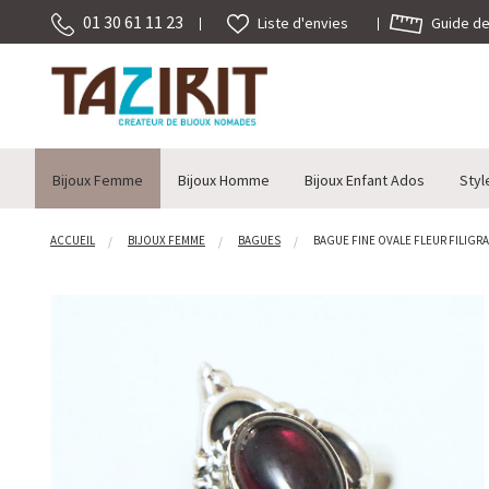
01 30 61 11 23
Guide des
Liste d'envies
Bijoux Femme
Bijoux Homme
Bijoux Enfant Ados
Styl
ACCUEIL
BIJOUX FEMME
BAGUES
BAGUE FINE OVALE FLEUR FILIGRAN