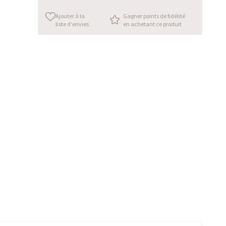
Ajouter à la
Gagner points de fidélité
liste d'envies
en achetant ce produit