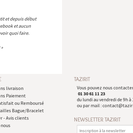
etit et depuis début
cebook et aucun
voir quoi faire.
E
TAZIRIT
Vous pouvez nous contacter
ns livraison
01 30 61 11 23
ons Paiement
du lundi au vendredi de 9h à 
atisfait ou Remboursé
ou par mail :
contact@taziri
Tailles Bague/Bracelet
r - Avis clients
NEWSLETTER TAZIRIT
-nous