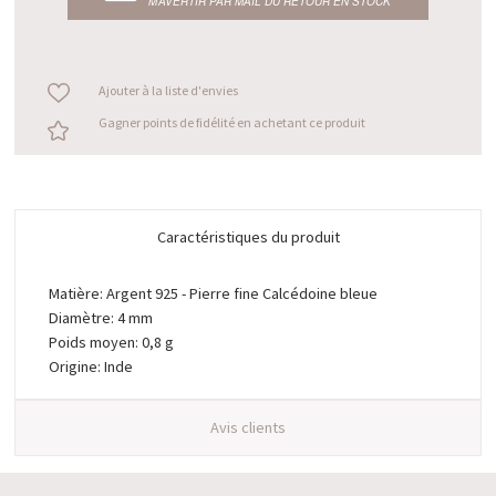
M’AVERTIR PAR MAIL DU RETOUR EN STOCK
Ajouter à la liste d'envies
Gagner points de fidélité en achetant ce produit
Caractéristiques du produit
Matière: Argent 925 - Pierre fine Calcédoine bleue
Diamètre: 4 mm
Poids moyen: 0,8 g
Origine: Inde
Avis clients