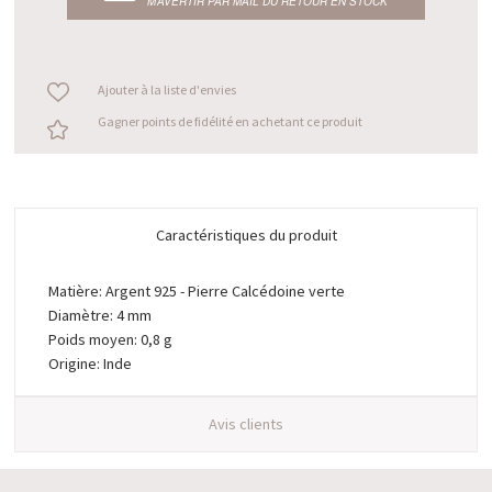
M’AVERTIR PAR MAIL DU RETOUR EN STOCK
Ajouter à la liste d'envies
Gagner points de fidélité en achetant ce produit
Caractéristiques du produit
Matière: Argent 925 - Pierre Calcédoine verte
Diamètre: 4 mm
Poids moyen: 0,8 g
Origine: Inde
Avis clients