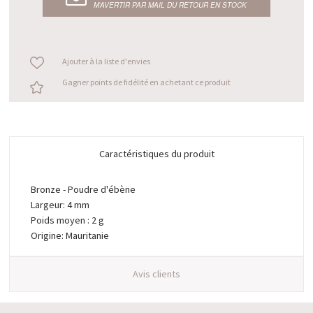
M’AVERTIR PAR MAIL DU RETOUR EN STOCK
Ajouter à la liste d'envies
Gagner points de fidélité en achetant ce produit
Caractéristiques du produit
Bronze - Poudre d'ébène
Largeur: 4 mm
Poids moyen : 2 g
Origine: Mauritanie
Avis clients