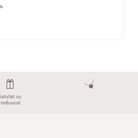
is
Satisfait ou
remboursé