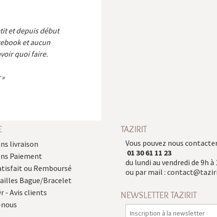
etit et depuis début
cebook et aucun
voir quoi faire.
E
TAZIRIT
Vous pouvez nous contacter
ns livraison
01 30 61 11 23
ons Paiement
du lundi au vendredi de 9h à 
atisfait ou Remboursé
ou par mail :
contact@taziri
Tailles Bague/Bracelet
r - Avis clients
NEWSLETTER TAZIRIT
-nous