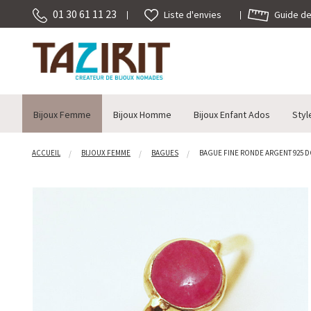
01 30 61 11 23
Guide des
Liste d'envies
Bijoux Femme
Bijoux Homme
Bijoux Enfant Ados
Styl
ACCUEIL
BIJOUX FEMME
BAGUES
BAGUE FINE RONDE ARGENT 925 DO