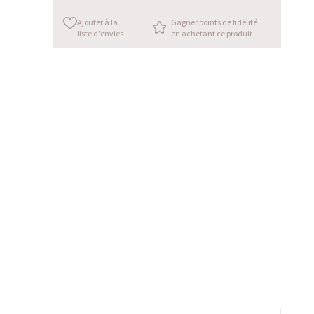
Ajouter à la
Gagner points de fidélité
liste d'envies
en achetant ce produit