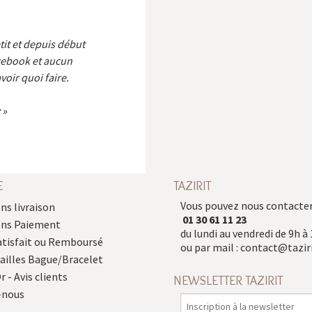
etit et depuis début
cebook et aucun
voir quoi faire.
E
TAZIRIT
Vous pouvez nous contacter
ns livraison
01 30 61 11 23
ons Paiement
du lundi au vendredi de 9h à 
atisfait ou Remboursé
ou par mail :
contact@taziri
Tailles Bague/Bracelet
r - Avis clients
NEWSLETTER TAZIRIT
-nous