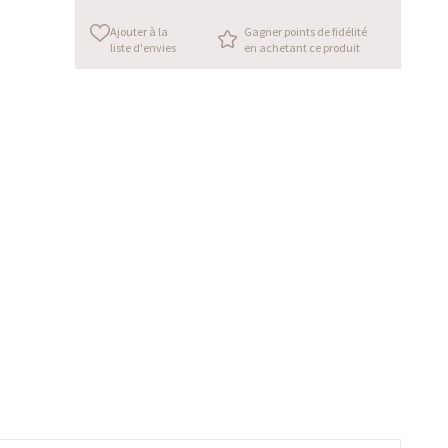
Ajouter à la
Gagner points de fidélité
liste d'envies
en achetant ce produit