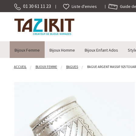
01 30 61 11 23
Guide des
Liste d'envies
Bijoux Femme
Bijoux Homme
Bijoux Enfant Ados
Styl
ACCUEIL
BIJOUX FEMME
BAGUES
BAGUE ARGENT MASSIF 925 TOUARE