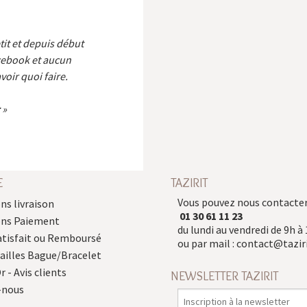
etit et depuis début
cebook et aucun
voir quoi faire.
E
TAZIRIT
Vous pouvez nous contacter
ns livraison
01 30 61 11 23
ons Paiement
du lundi au vendredi de 9h à 
atisfait ou Remboursé
ou par mail :
contact@taziri
Tailles Bague/Bracelet
r - Avis clients
NEWSLETTER TAZIRIT
-nous