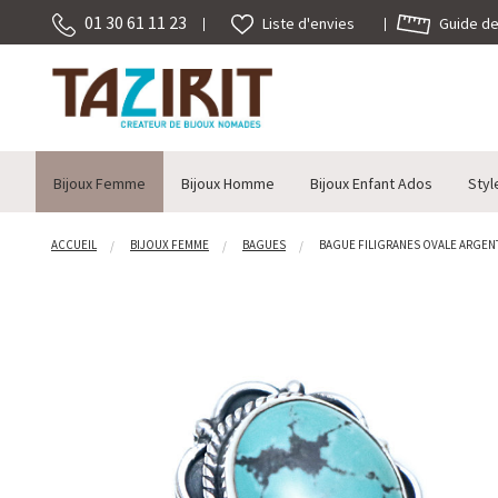
01 30 61 11 23
Guide des
Liste d'envies
Bijoux Femme
Bijoux Homme
Bijoux Enfant Ados
Styl
ACCUEIL
BIJOUX FEMME
BAGUES
BAGUE FILIGRANES OVALE ARGENT 