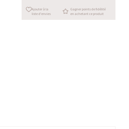
Ajouter à la
Gagner points de fidélité
liste d'envies
en achetant ce produit