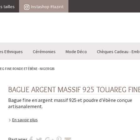
 tailles
Instashop #tazirit
es Ethniques
Cérémonies
Mode Déco
Chèques Cadeau - Emb
G FINE RONDE ET ÉBÈNE - NIGER 026
BAGUE ARGENT MASSIF 925 TOUAREG FINE
Bague fine en argent massif 925 et poudre d'ébène conçue
artisanalement.
En savoir plus
Partager