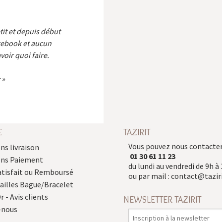
etit et depuis début
cebook et aucun
voir quoi faire.
E
TAZIRIT
Vous pouvez nous contacter
ns livraison
01 30 61 11 23
ons Paiement
du lundi au vendredi de 9h à 
atisfait ou Remboursé
ou par mail :
contact@taziri
Tailles Bague/Bracelet
r - Avis clients
NEWSLETTER TAZIRIT
-nous