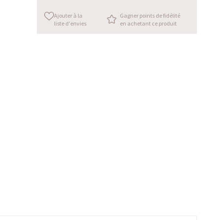
Ajouter à la
Gagner points de fidélité
liste d'envies
en achetant ce produit