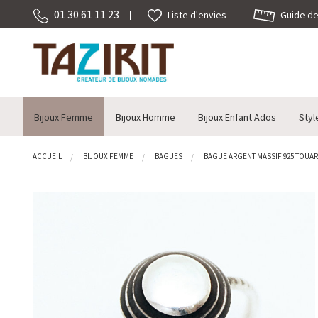
01 30 61 11 23
Guide des
Liste d'envies
Bijoux Femme
Bijoux Homme
Bijoux Enfant Ados
Styl
ACCUEIL
BIJOUX FEMME
BAGUES
BAGUE ARGENT MASSIF 925 TOUARE