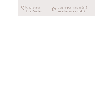
Ajouter à la
Gagner points de fidélité
liste d'envies
en achetant ce produit