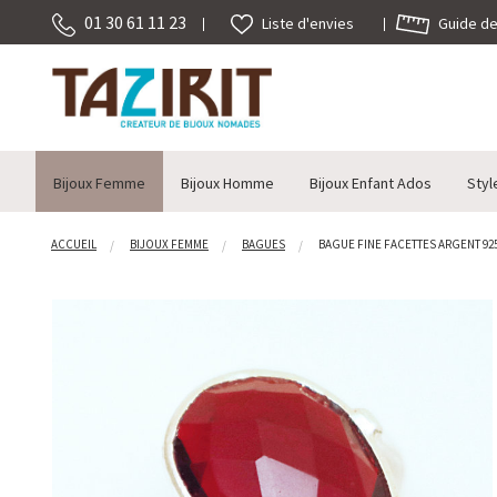
01 30 61 11 23
Guide des
Liste d'envies
Bijoux Femme
Bijoux Homme
Bijoux Enfant Ados
Styl
ACCUEIL
BIJOUX FEMME
BAGUES
BAGUE FINE FACETTES ARGENT 925 