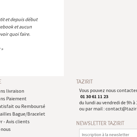
etit et depuis début
cebook et aucun
voir quoi faire.
E
TAZIRIT
Vous pouvez nous contacter
ns livraison
01 30 61 11 23
ons Paiement
du lundi au vendredi de 9h à 
atisfait ou Remboursé
ou par mail :
contact@taziri
Tailles Bague/Bracelet
r - Avis clients
NEWSLETTER TAZIRIT
-nous