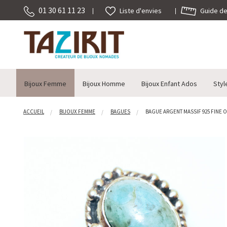
01 30 61 11 23
Guide des
Liste d'envies
Bijoux Femme
Bijoux Homme
Bijoux Enfant Ados
Styl
ACCUEIL
BIJOUX FEMME
BAGUES
BAGUE ARGENT MASSIF 925 FINE O