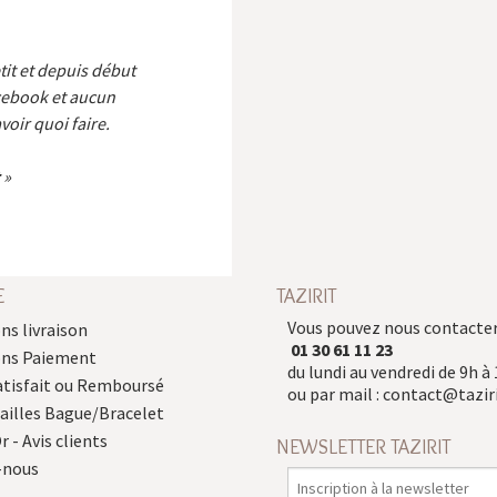
etit et depuis début
cebook et aucun
voir quoi faire.
E
TAZIRIT
Vous pouvez nous contacter
ns livraison
01 30 61 11 23
ons Paiement
du lundi au vendredi de 9h à 
atisfait ou Remboursé
ou par mail :
contact@taziri
Tailles Bague/Bracelet
r - Avis clients
NEWSLETTER TAZIRIT
-nous