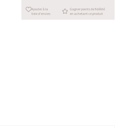
Ajouter à la
Gagner points de fidélité
liste d'envies
en achetant ce produit