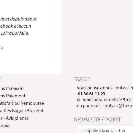
etit et depuis début
cebook et aucun
voir quoi faire.
E
TAZIRIT
Vous pouvez nous contacter
ns livraison
01 30 61 11 23
ons Paiement
du lundi au vendredi de 9h à 
atisfait ou Remboursé
ou par mail :
contact@taziri
Tailles Bague/Bracelet
r - Avis clients
NEWSLETTER TAZIRIT
-nous