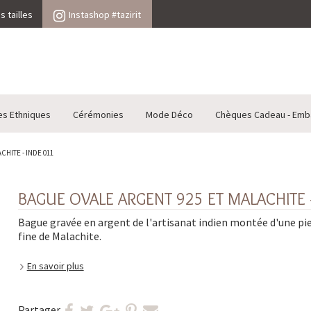
 tailles
Instashop #tazirit
es Ethniques
Cérémonies
Mode Déco
Chèques Cadeau - Emb
HITE - INDE 011
BAGUE OVALE ARGENT 925 ET MALACHITE -
Bague gravée en argent de l'artisanat indien montée d'une pi
fine de Malachite.
En savoir plus
Partager