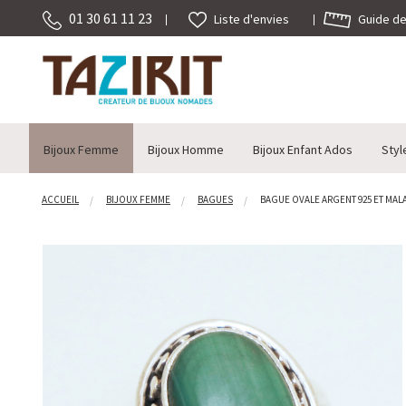
01 30 61 11 23
Guide des
Liste d'envies
Bijoux Femme
Bijoux Homme
Bijoux Enfant Ados
Styl
ACCUEIL
BIJOUX FEMME
BAGUES
BAGUE OVALE ARGENT 925 ET MALAC