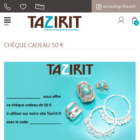
Instashop #tazirit
0
MENU
CHÈQUE CADEAU 50 €