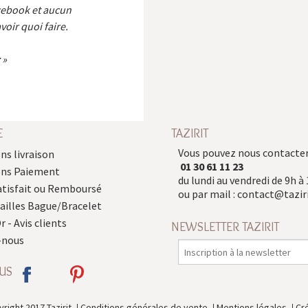
cebook et aucun
voir quoi faire.
E
TAZIRIT
Vous pouvez nous contacter
ns livraison
01 30 61 11 23
ons Paiement
du lundi au vendredi de 9h à 
atisfait ou Remboursé
ou par mail :
contact@taziri
Tailles Bague/Bracelet
r - Avis clients
NEWSLETTER TAZIRIT
-nous
US
right 2017 Tazirit
Conditions générales de vente
Mentions légales
Cr