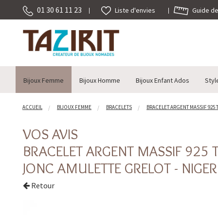
01 30 61 11 23
Guide des
Liste d'envies
Bijoux Femme
Bijoux Homme
Bijoux Enfant Ados
Styl
ACCUEIL
BIJOUX FEMME
BRACELETS
BRACELET ARGENT MASSIF 925 
VOS AVIS
BRACELET ARGENT MASSIF 925
JONC AMULETTE GRELOT - NIGER
Retour