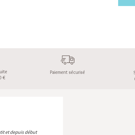
uite
Paiement sécurisé
0 €
etit et depuis début