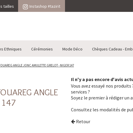
 tailles
Instashop #tazirit
es Ethniques
Cérémonies
Mode Déco
Chèques Cadeau - Emb
TOUAREG ANGLE JONC AMULETTE GRELOT - NIGER 147
Il n'y a pas encore d'avis ac
Vous avez essayé nos produits ?
 TOUAREG ANGLE
services ?
Soyez le premier à rédiger un a
 147
Consultez les
modalités de pub
Retour